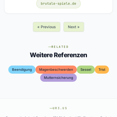
brutale-spiele.de
« Previous
Next »
RELATED
Weitere Referenzen
Beendigung
Magenbeschwerden
Sessel
Trist
Mutternsicherung
UR3.US