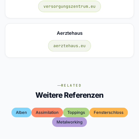
versorgungszentrum.eu
Aerztehaus
aerztehaus.eu
RELATED
Weitere Referenzen
Alben
Assimilation
Toppings
Fensterschloss
Metalworking