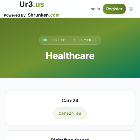
Ur3
.us
Log in
Register
Shrunken
.com
Powered by
REFERENCES / KEYWORD
Healthcare
Care24
care24.eu