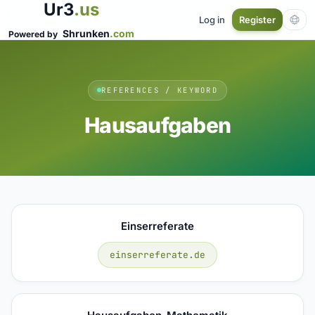
Ur3
.us
Log in
Register
Shrunken
.com
Powered by
REFERENCES / KEYWORD
Hausaufgaben
Einserreferate
einserreferate.de