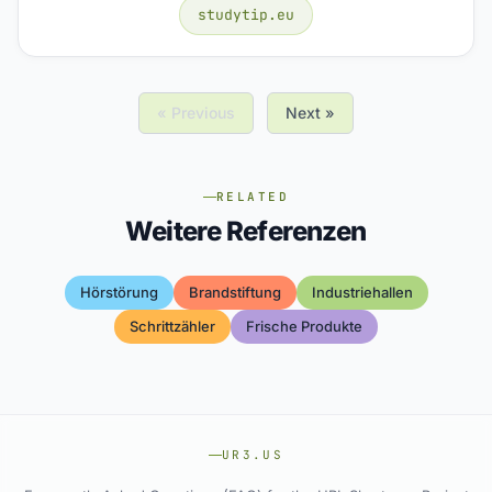
studytip.eu
« Previous
Next »
RELATED
Weitere Referenzen
Hörstörung
Brandstiftung
Industriehallen
Schrittzähler
Frische Produkte
UR3.US