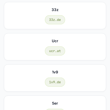
33z
33z.de
Ucr
ucr.at
1v9
1v9.de
5er