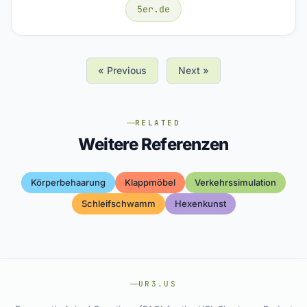
5er.de
« Previous
Next »
RELATED
Weitere Referenzen
Körperbehaarung
Klappmöbel
Verkehrssimulation
Schleifschwamm
Hexenkunst
UR3.US