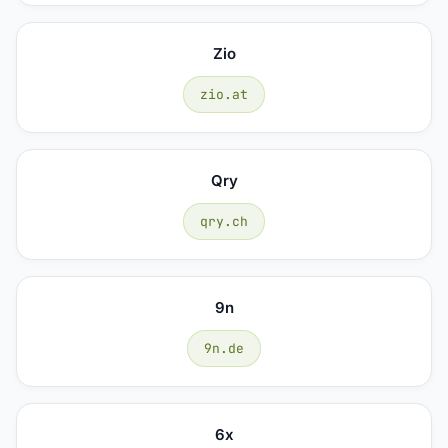
Zio
zio.at
Qry
qry.ch
9n
9n.de
6x