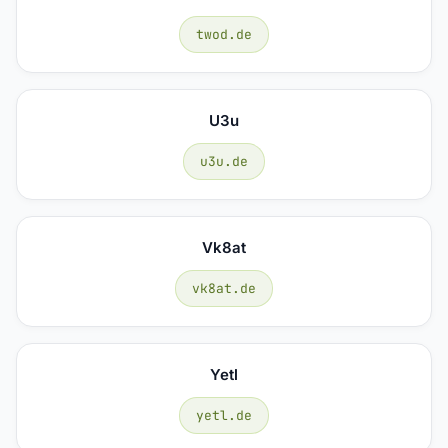
twod.de
U3u
u3u.de
Vk8at
vk8at.de
Yetl
yetl.de