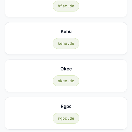
hfst.de
Kehu
kehu.de
Okcc
okcc.de
Rgpc
rgpc.de