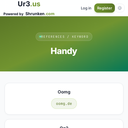
Ur3
.us
Log in
Register
Shrunken
.com
Powered by
REFERENCES / KEYWORD
Handy
Oomg
oomg.de