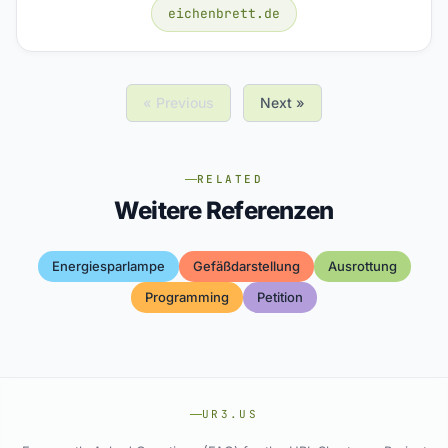
eichenbrett.de
« Previous
Next »
RELATED
Weitere Referenzen
Energiesparlampe
Gefäßdarstellung
Ausrottung
Programming
Petition
UR3.US