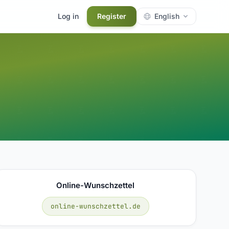
Log in
Register
English
Online-Wunschzettel
online-wunschzettel.de