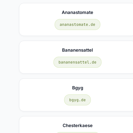
Ananastomate
ananastomate.de
Bananensattel
bananensattel.de
Bgyg
bgyg.de
Chesterkaese