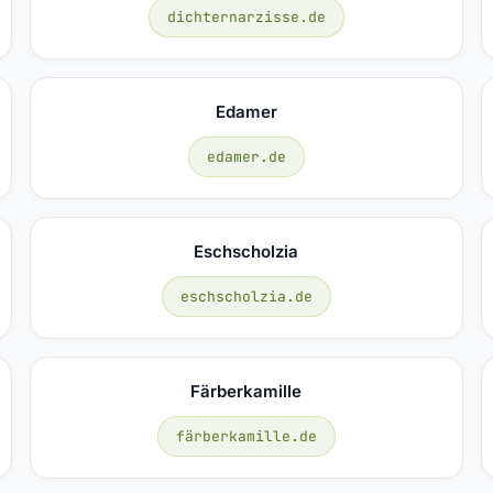
dichternarzisse.de
Edamer
edamer.de
Eschscholzia
eschscholzia.de
Färberkamille
färberkamille.de