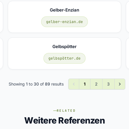
Gelber-Enzian
gelber-enzian.de
Gelbspötter
gelbspötter.de
Showing
1
to
30
of
89
results
1
2
3
RELATED
Weitere Referenzen