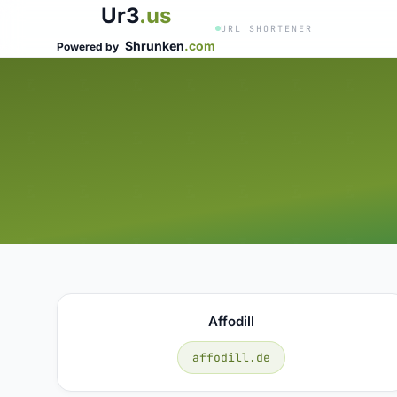
Ur3
.us
URL SHORTENER
Shrunken
.com
Powered by
Affodill
affodill.de