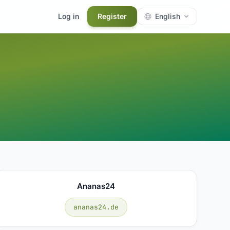
Log in
Register
English
Ananas24
ananas24.de