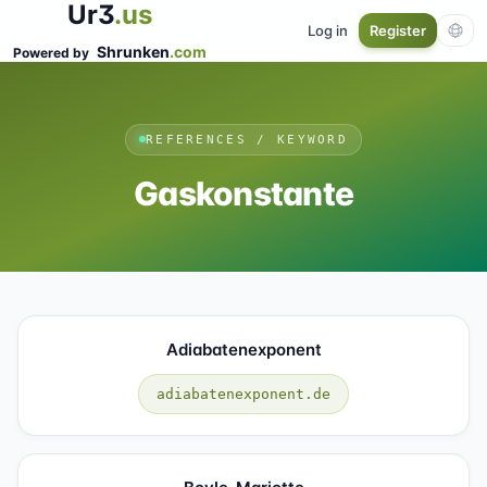
Ur3
.us
Log in
Register
Shrunken
.com
Powered by
REFERENCES / KEYWORD
Gaskonstante
Adiabatenexponent
adiabatenexponent.de