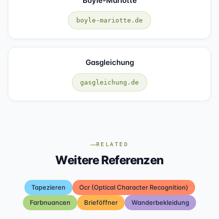
Boyle-Mariotte
boyle-mariotte.de
Gasgleichung
gasgleichung.de
RELATED
Weitere Referenzen
Tapezieren
Ocr (optical Character Recognition)
Farbnuancen
Brieföffner
Wanderbekleidung