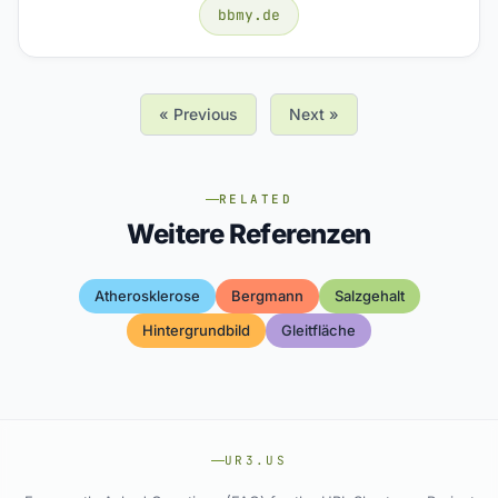
bbmy.de
« Previous
Next »
RELATED
Weitere Referenzen
Atherosklerose
Bergmann
Salzgehalt
Hintergrundbild
Gleitfläche
UR3.US