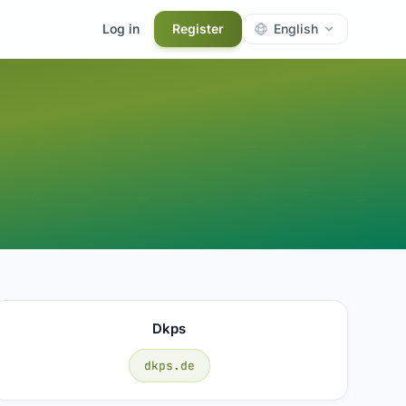
Log in
Register
English
Dkps
dkps.de