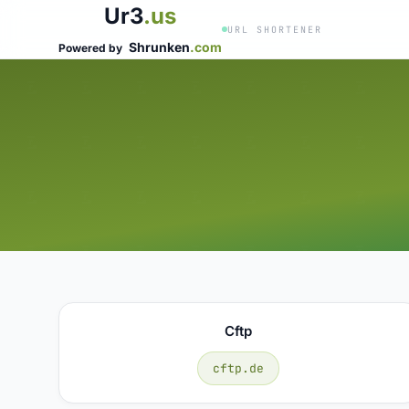
Ur3
.us
URL SHORTENER
Shrunken
.com
Powered by
Cftp
cftp.de