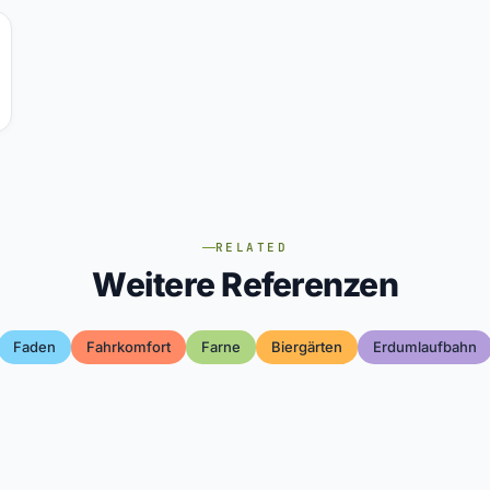
RELATED
Weitere Referenzen
Faden
Fahrkomfort
Farne
Biergärten
Erdumlaufbahn