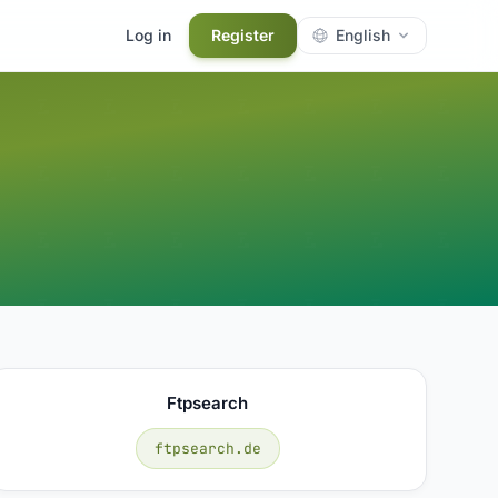
Log in
Register
English
Ftpsearch
ftpsearch.de