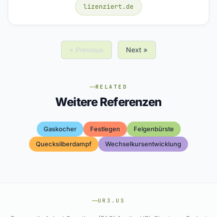
lizenziert.de
« Previous
Next »
RELATED
Weitere Referenzen
Gaskocher
Festlegen
Felgenbürste
Quecksilberdampf
Wechselkursentwicklung
UR3.US