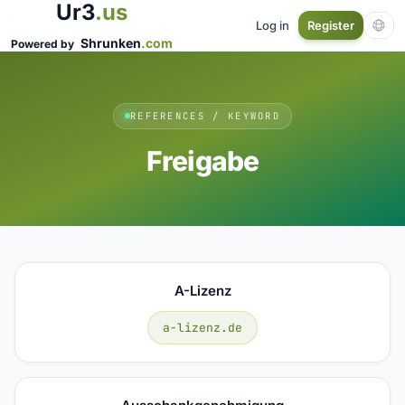
Ur3
.us
Log in
Register
Shrunken
.com
Powered by
REFERENCES / KEYWORD
Freigabe
A-Lizenz
a-lizenz.de