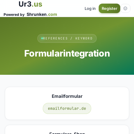
Ur3
.us
Log in
Register
Shrunken
.com
Powered by
REFERENCES / KEYWORD
Formularintegration
Emailformular
emailformular.de