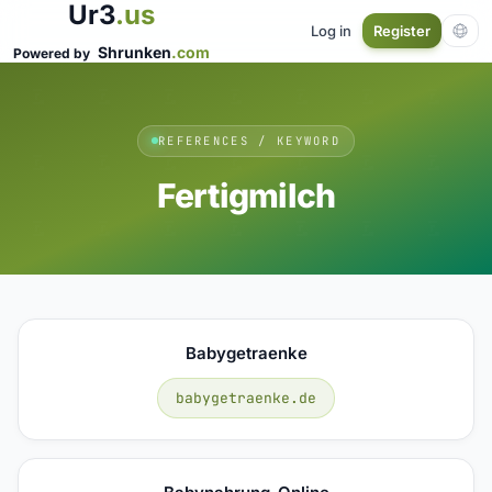
Ur3
.us
Log in
Register
Shrunken
.com
Powered by
REFERENCES / KEYWORD
Fertigmilch
Babygetraenke
babygetraenke.de