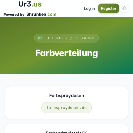
Ur3
.us
Log in
Register
Shrunken
.com
Powered by
REFERENCES / KEYWORD
Farbverteilung
Farbspraydosen
farbspraydosen.de