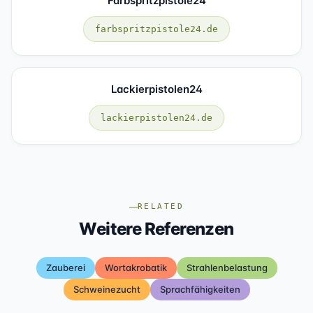
Farbspritzpistole24
farbspritzpistole24.de
Lackierpistolen24
lackierpistolen24.de
RELATED
Weitere Referenzen
Zauberei
Wortakrobatik
Strahlenbelastung
Schweinezucht
Sprachfähigkeiten