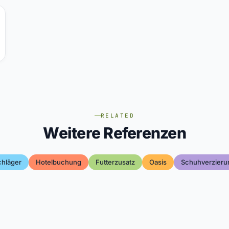
RELATED
Weitere Referenzen
chläger
Hotelbuchung
Futterzusatz
Oasis
Schuhverzieru