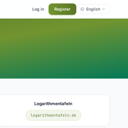
Log in
Register
English
Logarithmentafeln
logarithmentafeln.de