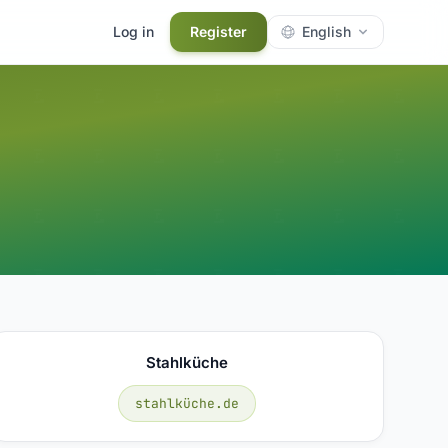
Log in
Register
English
Stahlküche
stahlküche.de