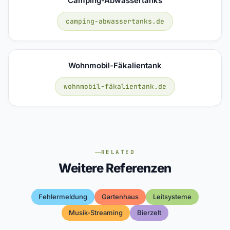
Camping-Abwassertanks
camping-abwassertanks.de
Wohnmobil-Fäkalientank
wohnmobil-fäkalientank.de
RELATED
Weitere Referenzen
Fehlermeldung
Gartenhaus
Leitsysteme
Musik-Streaming
Bierzelt