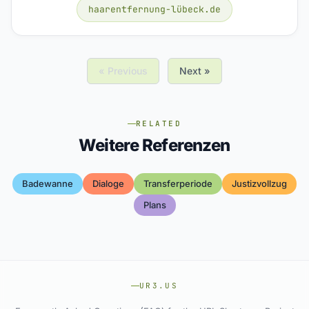
haarentfernung-lübeck.de
« Previous
Next »
RELATED
Weitere Referenzen
Badewanne
Dialoge
Transferperiode
Justizvollzug
Plans
UR3.US