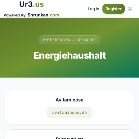
Ur3
.us
Log in
Register
Shrunken
.com
Powered by
REFERENCES / KEYWORD
Energiehaushalt
Avitaminose
avitaminose.de