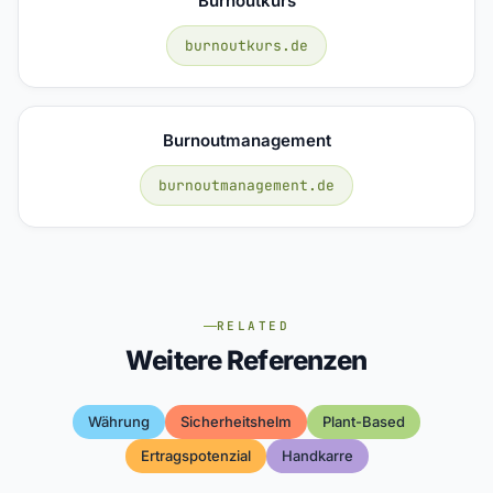
Burnoutkurs
burnoutkurs.de
Burnoutmanagement
burnoutmanagement.de
RELATED
Weitere Referenzen
Währung
Sicherheitshelm
Plant-Based
Ertragspotenzial
Handkarre