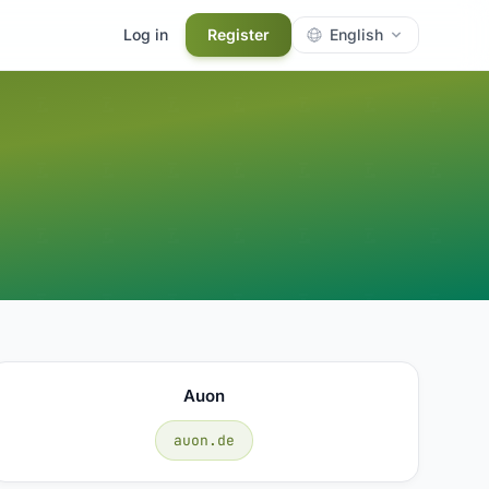
Log in
Register
English
Auon
auon.de