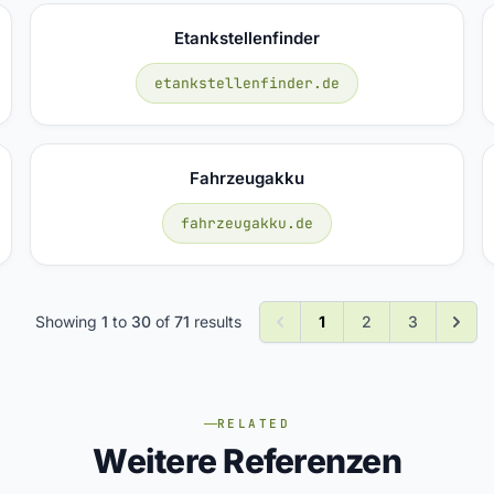
Etankstellenfinder
etankstellenfinder.de
Fahrzeugakku
fahrzeugakku.de
Showing
1
to
30
of
71
results
1
2
3
RELATED
Weitere Referenzen