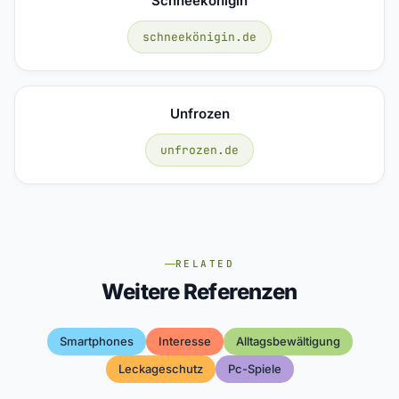
Schneekönigin
schneekönigin.de
Unfrozen
unfrozen.de
RELATED
Weitere Referenzen
Smartphones
Interesse
Alltagsbewältigung
Leckageschutz
Pc-Spiele