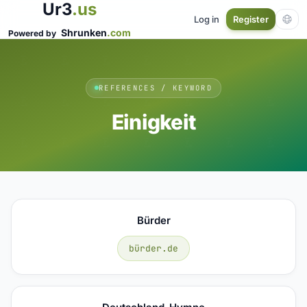
Ur3
.us
Log in
Register
Shrunken
.com
Powered by
REFERENCES / KEYWORD
Einigkeit
Bürder
bürder.de