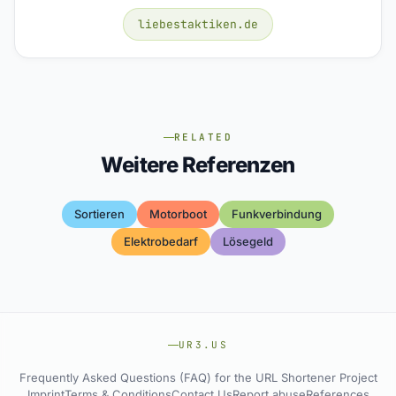
liebestaktiken.de
RELATED
Weitere Referenzen
Sortieren
Motorboot
Funkverbindung
Elektrobedarf
Lösegeld
UR3.US
Frequently Asked Questions (FAQ) for the URL Shortener Project
Imprint
Terms & Conditions
Contact Us
Report abuse
References