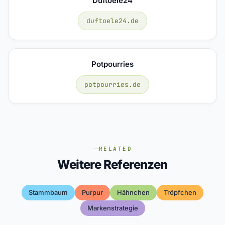
Duftoele24
duftoele24.de
Potpourries
potpourries.de
RELATED
Weitere Referenzen
Stammbaum
Purpur
Hähnchen
Tröpfchen
Markenstrategie