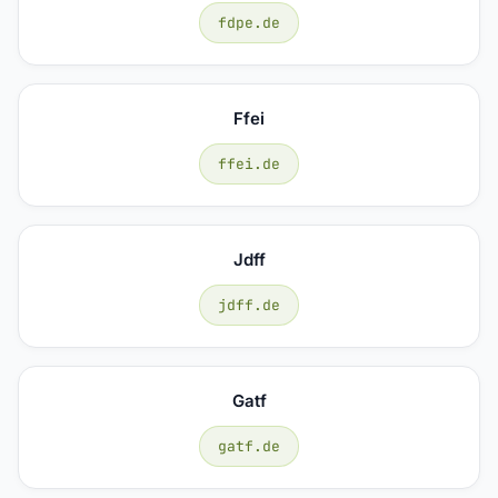
fdpe.de
Ffei
ffei.de
Jdff
jdff.de
Gatf
gatf.de