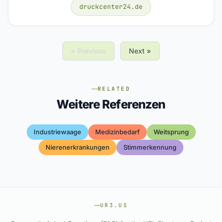
druckcenter24.de
« Previous
Next »
RELATED
Weitere Referenzen
Industriewaage
Medizinbedarf
Weitsprung
Nierenerkrankungen
Stimmerkennung
UR3.US