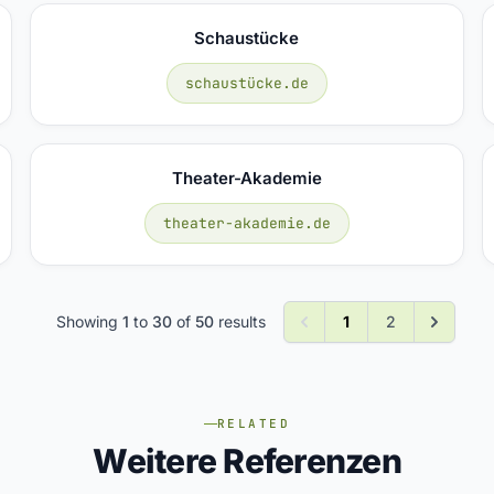
Schaustücke
schaustücke.de
Theater-Akademie
theater-akademie.de
Showing
1
to
30
of
50
results
1
2
RELATED
Weitere Referenzen