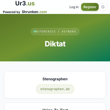
Ur3
.us
Log in
Register
Shrunken
.com
Powered by
REFERENCES / KEYWORD
Diktat
Stenographen
stenographen.de