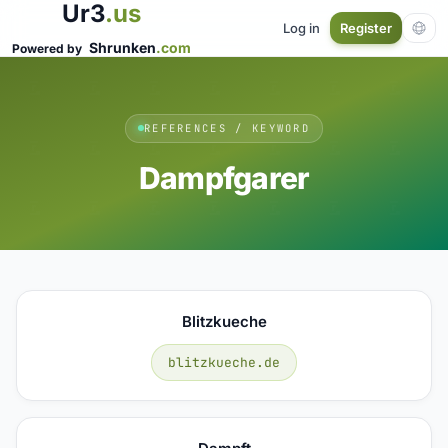
Ur3
.us
Log in
Register
Shrunken
.com
Powered by
REFERENCES / KEYWORD
Dampfgarer
Blitzkueche
blitzkueche.de