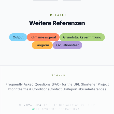
RELATED
Weitere Referenzen
Output
Klimamessgerät
Grundstücksvermittlung
Langarm
Ovulationstest
UR3.US
Frequently Asked Questions (FAQ) for the URL Shortener Project
Imprint
Terms & Conditions
Contact Us
Report abuse
References
© 2026
UR3.US
·
IP Geolocation by DB-IP
ALL SYSTEMS OPERATIONAL