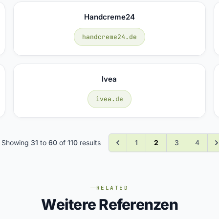
Handcreme24
handcreme24.de
Ivea
ivea.de
Showing
31
to
60
of
110
results
1
2
3
4
RELATED
Weitere Referenzen