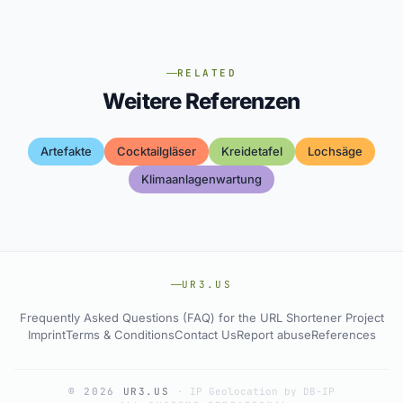
RELATED
Weitere Referenzen
Artefakte
Cocktailgläser
Kreidetafel
Lochsäge
Klimaanlagenwartung
UR3.US
Frequently Asked Questions (FAQ) for the URL Shortener Project
Imprint
Terms & Conditions
Contact Us
Report abuse
References
© 2026
UR3.US
·
IP Geolocation by DB-IP