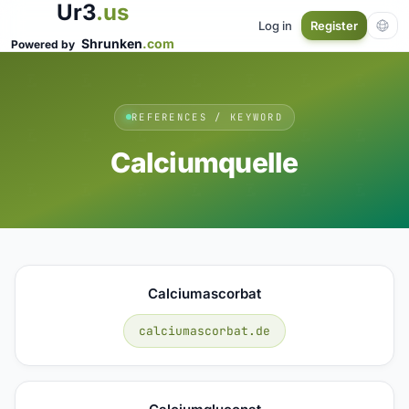
Ur3
.us
Log in
Register
Shrunken
.com
Powered by
REFERENCES / KEYWORD
Calciumquelle
Calciumascorbat
calciumascorbat.de