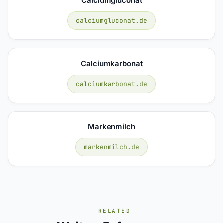
Calciumgluconat
calciumgluconat.de
Calciumkarbonat
calciumkarbonat.de
Markenmilch
markenmilch.de
RELATED