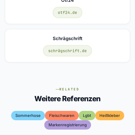
Otf24
otf24.de
Schrägschrift
schrägschrift.de
RELATED
Weitere Referenzen
Sommerhose
Fleischwaren
Lgbt
Heißkleber
Markenregistrierung