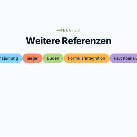
RELATED
Weitere Referenzen
zäunung
Siegel
Buden
Formularintegration
Psychoanal