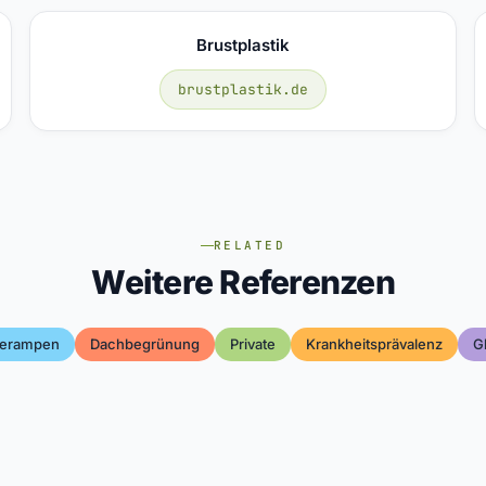
Brustplastik
brustplastik.de
RELATED
Weitere Referenzen
derampen
Dachbegrünung
Private
Krankheitsprävalenz
Gl