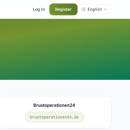
Log in
Register
English
Brustoperationen24
brustoperationen24.de