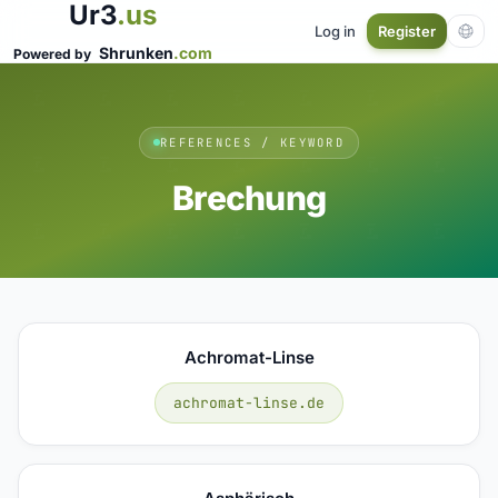
Ur3
.us
Log in
Register
Shrunken
.com
Powered by
REFERENCES / KEYWORD
Brechung
Achromat-Linse
achromat-linse.de