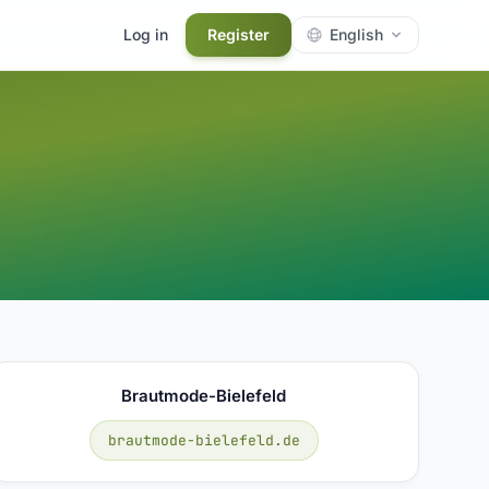
Log in
Register
English
Brautmode-Bielefeld
brautmode-bielefeld.de