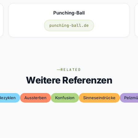
Punching-Ball
punching-ball.de
RELATED
Weitere Referenzen
dezyklen
Aussterben
Konfusion
Sinneseindrücke
Pelzmü