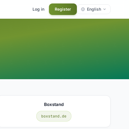
Log in
Register
English
Boxstand
boxstand.de