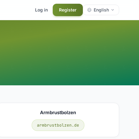
Log in
Register
English
Armbrustbolzen
armbrustbolzen.de