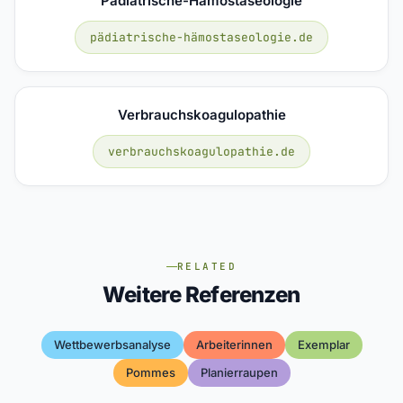
Pädiatrische-Hämostaseologie
pädiatrische-hämostaseologie.de
Verbrauchskoagulopathie
verbrauchskoagulopathie.de
RELATED
Weitere Referenzen
Wettbewerbsanalyse
Arbeiterinnen
Exemplar
Pommes
Planierraupen