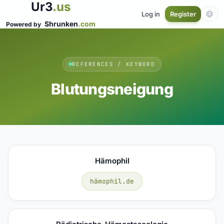
Ur3
.us
Log in
Register
Shrunken
.com
Powered by
REFERENCES / KEYWORD
Blutungsneigung
Hämophil
hämophil.de