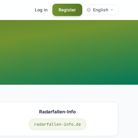
Log in
Register
English
Radarfallen-Info
radarfallen-info.de