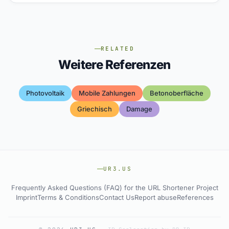
RELATED
Weitere Referenzen
Photovoltaik
Mobile Zahlungen
Betonoberfläche
Griechisch
Damage
UR3.US
Frequently Asked Questions (FAQ) for the URL Shortener Project
Imprint
Terms & Conditions
Contact Us
Report abuse
References