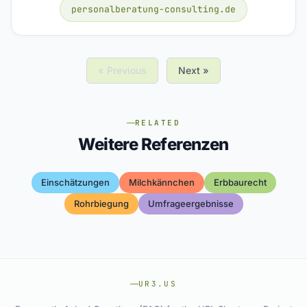
personalberatung-consulting.de
« Previous
Next »
RELATED
Weitere Referenzen
Einschätzungen
Milchkännchen
Erbbaurecht
Rohrbiegung
Umfrageergebnisse
UR3.US