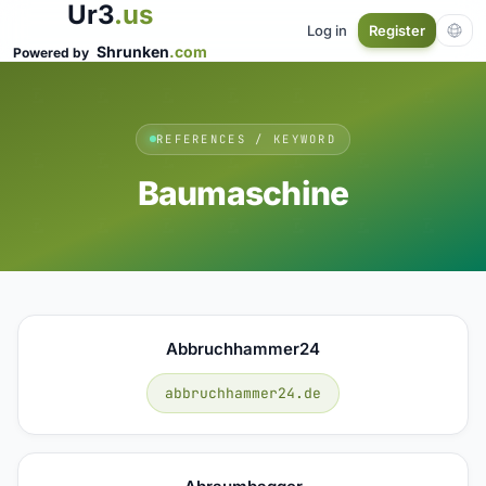
Ur3
.us
Log in
Register
Shrunken
.com
Powered by
REFERENCES / KEYWORD
Baumaschine
Abbruchhammer24
abbruchhammer24.de