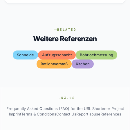
RELATED
Weitere Referenzen
Schneide
Aufzugsschacht
Bohrlochmessung
Rotlichtverstoß
Kitchen
UR3.US
Frequently Asked Questions (FAQ) for the URL Shortener Project
Imprint
Terms & Conditions
Contact Us
Report abuse
References