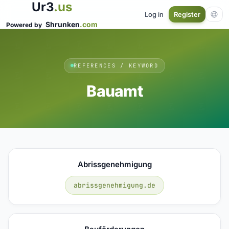
Ur3
.us
Log in
Register
Shrunken
.com
Powered by
REFERENCES / KEYWORD
Bauamt
Abrissgenehmigung
abrissgenehmigung.de