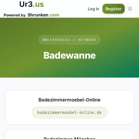
Ur3
.us
Log in
Register
Shrunken
.com
Powered by
REFERENCES / KEYWORD
Badewanne
Badezimmermoebel-Online
badezimmermoebel-online.de