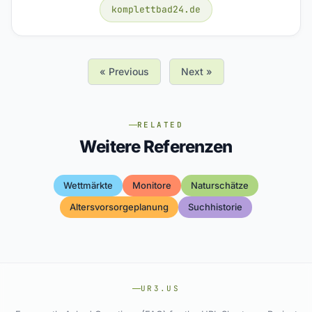
komplettbad24.de
« Previous
Next »
RELATED
Weitere Referenzen
Wettmärkte
Monitore
Naturschätze
Altersvorsorgeplanung
Suchhistorie
UR3.US