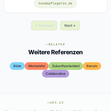
hundepflegerin.de
« Previous
Next »
RELATED
Weitere Referenzen
Blüte
Werbetafel
Zukunftsorientiert
Eieruhr
Collaborative
UR3.US