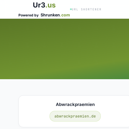
Ur3
.us
URL SHORTENER
Shrunken
.com
Powered by
Abwrackpraemien
abwrackpraemien.de