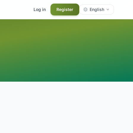
Log in
Register
English